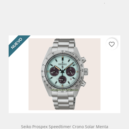
Añadir Al Carrito
Más
NUEVO
favorite_border
Seiko Prospex Speedtimer Crono Solar Menta