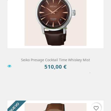
Seiko Presage Cocktail Time Whiskey Mist
510,00 €
Precio
Añadir Al Carrito
Más
NUEVO
favorite_border