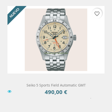
NUEVO
favorite_border
Seiko 5 Sports Field Automatic GMT
490,00 €
Precio
Añadir Al Carrito
Más