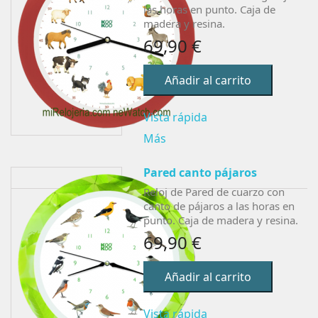
las horas en punto. Caja de
madera y resina.
69,90 €
Añadir al carrito
Vista rápida
Más
Pared canto pájaros
Reloj de Pared de cuarzo con
canto de pájaros a las horas en
punto. Caja de madera y resina.
69,90 €
Añadir al carrito
Vista rápida