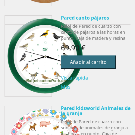
Pared canto pájaros
Reloj de Pared de cuarzo con
canto de pájaros a las horas en
punto. Caja de madera y resina.
69,90 €
Añadir al carrito
Vista rápida
Más
Pared kidsworld Animales de
la granja
Reloj de Pared de cuarzo con
sonidos de animales de granja a
las horas en punto. Caja de