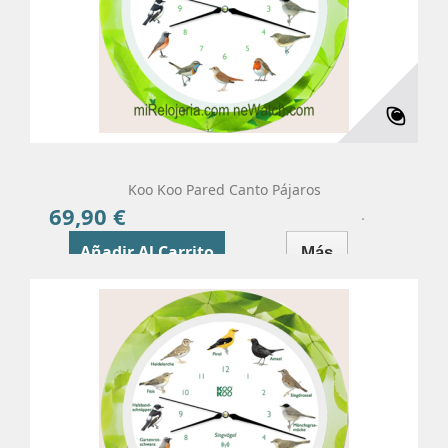
Koo Koo Pared Canto Pájaros
69,90 €
Precio
Añadir Al Carrito
Más