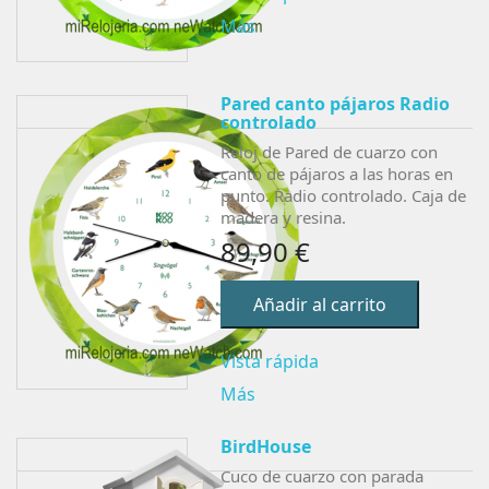
Más
Pared canto pájaros Radio
controlado
Reloj de Pared de cuarzo con
canto de pájaros a las horas en
punto. Radio controlado. Caja de
madera y resina.
89,90 €
Añadir al carrito
Vista rápida
Más
BirdHouse
Cuco de cuarzo con parada