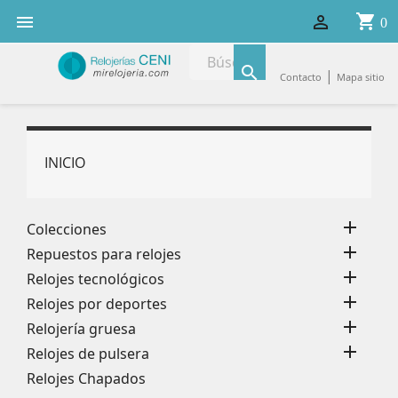
shopping_cart


0

|
Contacto
Mapa sitio
INICIO

Colecciones

Repuestos para relojes

Relojes tecnológicos

Relojes por deportes

Relojería gruesa

Relojes de pulsera
Relojes Chapados