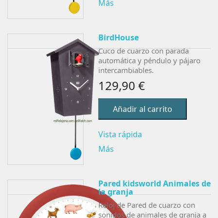
Más
BirdHouse
Cuco de cuarzo con parada
automática y péndulo y pájaro
intercambiables.
129,90 €
Añadir al carrito
Vista rápida
Más
Pared kidsworld Animales de
la granja
Reloj de Pared de cuarzo con
sonidos de animales de granja a