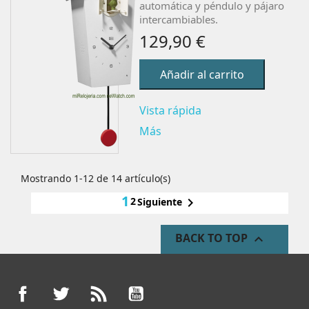
automática y péndulo y pájaro
intercambiables.
129,90 €
Añadir al carrito
Vista rápida
Más
Mostrando 1-12 de 14 artículo(s)
1
2

Siguiente
BACK TO TOP

Facebook
Twitter
Rss
YouTube