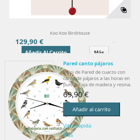
Koo Koo BirdHouse
129,90 €
Precio
Añadir Al Carrito
Más
Pared canto pájaros
Reloj de Pared de cuarzo con
canto de pájaros a las horas en
punto. Caja de madera y resina.
69,90 €
Añadir al carrito
Vista rápida
Más