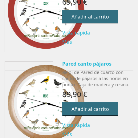
69,90 €
Añadir al carrito
Vista rápida
Más
Pared canto pájaros
Reloj de Pared de cuarzo con
canto de pájaros a las horas en
punto. Caja de madera y resina.
89,90 €
Añadir al carrito
Vista rápida
Más