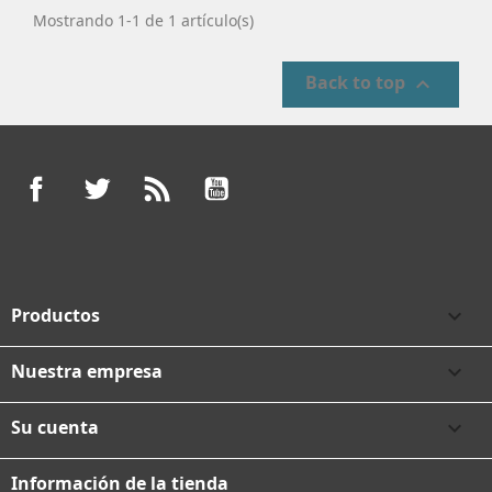
Mostrando 1-1 de 1 artículo(s)
Back to top

Facebook
Twitter
Rss
YouTube
Productos

Nuestra empresa

Su cuenta

Información de la tienda