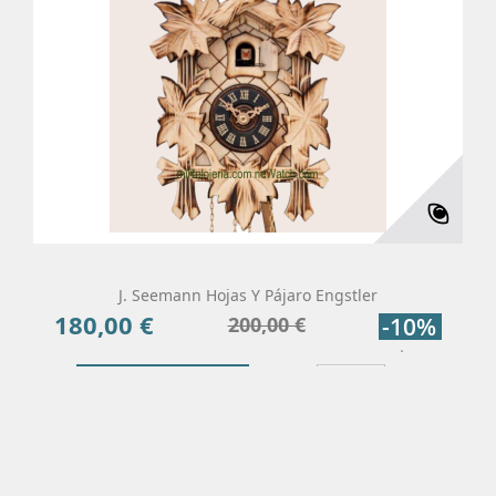
J. Seemann Hojas Y Pájaro Engstler
180,00 €
Precio
Precio
200,00 €
-10%
base
Añadir Al Carrito
Más