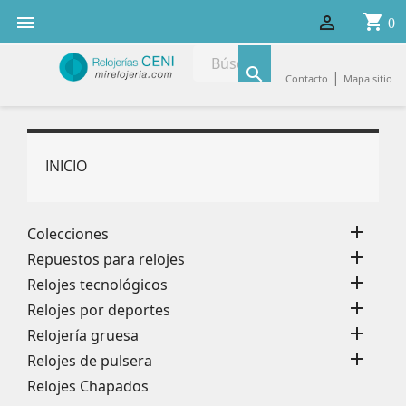
shopping_cart


0

|
Contacto
Mapa sitio
INICIO

Colecciones

Repuestos para relojes

Relojes tecnológicos

Relojes por deportes

Relojería gruesa

Relojes de pulsera
Relojes Chapados