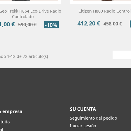
 Geo Trekk H864 Eco-Drive Radio
Citizen H800 Radio Contro
Controlado
412,20 €
Precio
Precio
1,00 €
458,00 €
cio
Precio
590,00 €
-10%
base
base
do 1-12 de 72 artículo(s)
SU CUENTA
a empresa
Seguimiento del pedido
tuito
Iniciar sesión
al