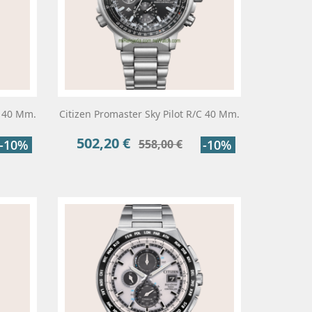
C 40 Mm.
Citizen Promaster Sky Pilot R/C 40 Mm.
502,20 €
Precio
Precio
-10%
558,00 €
-10%
base