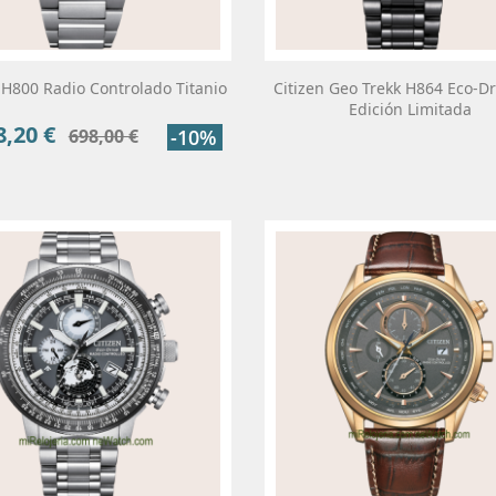
 H800 Radio Controlado Titanio
Citizen Geo Trekk H864 Eco-Dr
Edición Limitada
8,20 €
cio
Precio
698,00 €
-10%
base