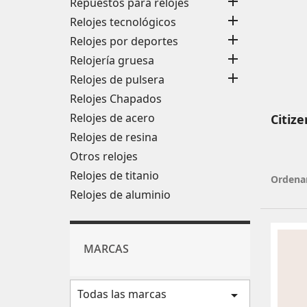

Repuestos para relojes

Relojes tecnológicos

Relojes por deportes

Relojería gruesa

Relojes de pulsera
Relojes Chapados
Relojes de acero
Citiz
Relojes de resina
Otros relojes
Relojes de titanio
Ordenar
Relojes de aluminio
MARCAS
Todas las marcas
arrow_drop_down