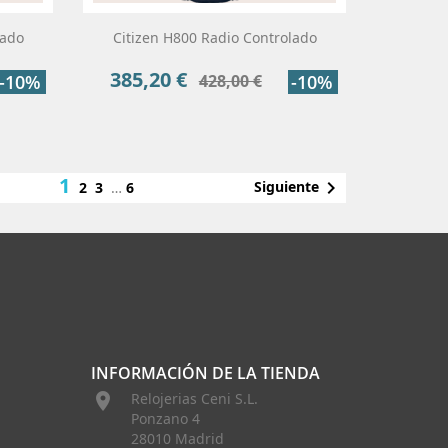
lado
Citizen H800 Radio Controlado
385,20 €
Precio
Precio
-10%
428,00 €
-10%
base
1

Siguiente
2
3
…
6
INFORMACIÓN DE LA TIENDA

Relojerias Ceni S.L.
Ponzano 4
28010 Madrid