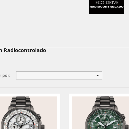
en Radiocontrolado

 por: