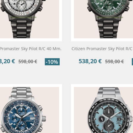
 Promaster Sky Pilot R/C 40 Mm.
Citizen Promaster Sky Pilot R/
8,20 €
538,20 €
cio
Precio
Precio
Precio
598,00 €
-10%
598,00 €
base
base