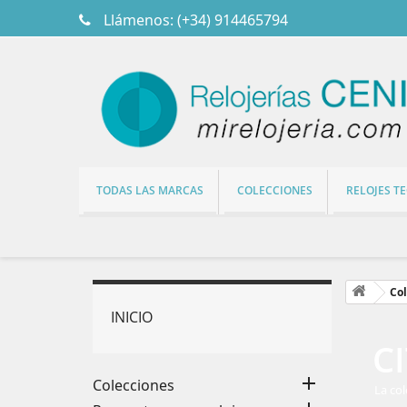
Llámenos:
(+34) 914465794
TODAS LAS MARCAS
COLECCIONES
RELOJES T
Col
INICIO
C

Colecciones
La col