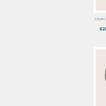
Citizen
62
Pre