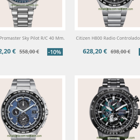
 Promaster Sky Pilot R/C 40 Mm.
Citizen H800 Radio Controlado
2,20 €
628,20 €
cio
Precio
Precio
Precio
558,00 €
-10%
698,00 €
base
base