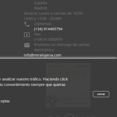
España
Madrid
Horario: Lunes a viernes de 10:00 -
14:00 y 17:00 - 20:00h

Llámenos:
(+34) 914465794

Fax:
(+34) 911850979

Envíenos un mensaje de correo
electrónico:
info@mirelojeria.com
analizar nuestro tráfico. Haciendo click
 tu consentimiento siempre que quieras
cerrar
eptar.