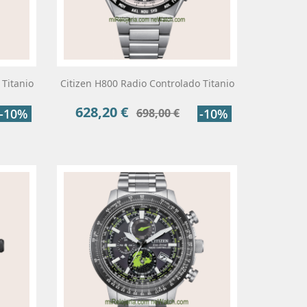
 Titanio
Citizen H800 Radio Controlado Titanio
628,20 €
Precio
Precio
-10%
698,00 €
-10%
base