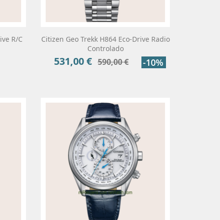
ive R/C
Citizen Geo Trekk H864 Eco-Drive Radio
Controlado
531,00 €
Precio
Precio
590,00 €
-10%
base