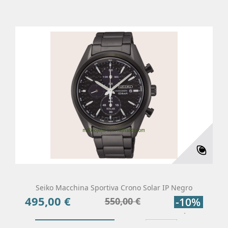
Seiko Macchina Sportiva Crono Solar IP Negro
495,00 €
Precio
Precio
550,00 €
-10%
base