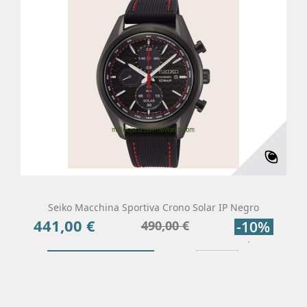
Seiko Macchina Sportiva Crono Solar IP Negro
441,00 €
Precio
Precio
490,00 €
-10%
base
Añadir Al Carrito
Más