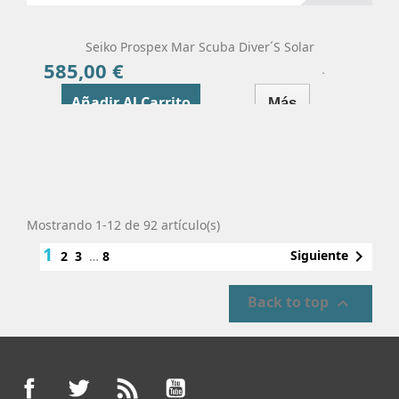
Seiko Prospex Mar Scuba Diver´s Solar
585,00 €
Precio
Añadir Al Carrito
Más
Mostrando 1-12 de 92 artículo(s)
1

Siguiente
2
3
…
8
Back to top

Facebook
Twitter
Rss
YouTube