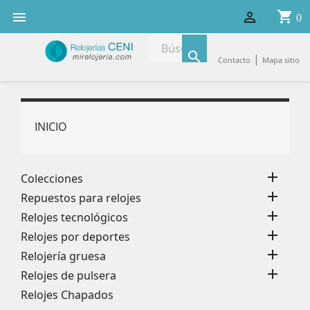
shopping_cart


0

|
Contacto
Mapa sitio
INICIO

Colecciones

Repuestos para relojes

Relojes tecnológicos

Relojes por deportes

Relojería gruesa

Relojes de pulsera
Relojes Chapados