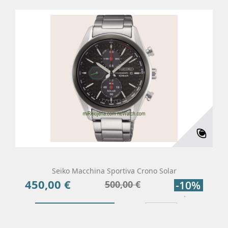
Seiko Macchina Sportiva Crono Solar
450,00 €
Precio
Precio
500,00 €
-10%
base
Añadir Al Carrito
Más