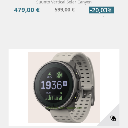
Suunto Vertical Solar Canyon
479,00 €
Precio
Precio
599,00 €
-20,03%
base
Añadir Al Carrito
Más