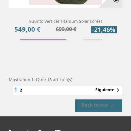
Suunto Vertical Titanium Solar Forest
549,00 €
Precio
Precio
699,00 €
-21,46%
base
Añadir Al Carrito
Más
Mostrando 1-12 de 18 artículo(s)
1

Siguiente
2
Back to top
