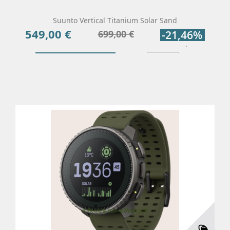
Suunto Vertical Titanium Solar Sand
549,00 €
Precio
Precio
699,00 €
-21,46%
base
Añadir Al Carrito
Más