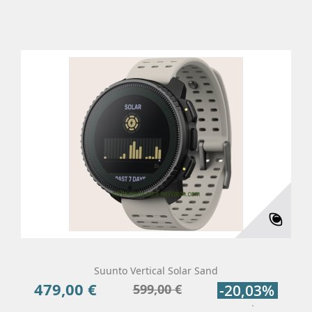
Suunto Vertical Solar Sand
479,00 €
Precio
Precio
599,00 €
-20,03%
base