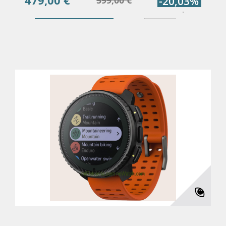
479,00 €
599,00 €
-20,03%
base
Añadir Al Carrito
Más