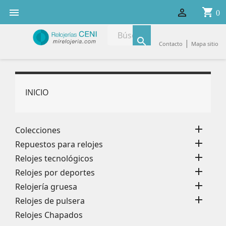
shopping_cart


0

|
Contacto
Mapa sitio
INICIO

Colecciones

Repuestos para relojes

Relojes tecnológicos

Relojes por deportes

Relojería gruesa

Relojes de pulsera
Relojes Chapados