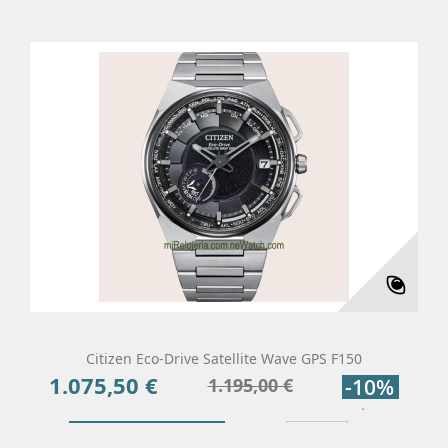
Citizen Eco-Drive Satellite Wave GPS F150
1.075,50 €
Precio
Precio
1.195,00 €
-10%
base
Añadir Al Carrito
Más