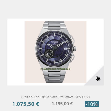
Citizen Eco-Drive Satellite Wave GPS F150
1.075,50 €
Precio
Precio
1.195,00 €
-10%
base