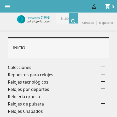
shopping_cart


0

|
Contacto
Mapa sitio
INICIO

Colecciones

Repuestos para relojes

Relojes tecnológicos

Relojes por deportes

Relojería gruesa

Relojes de pulsera
Relojes Chapados