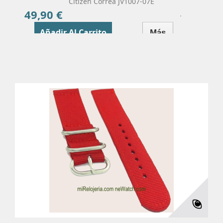
Citizen Correa JV1007-07E
49,90 €
Precio
Añadir Al Carrito
Más