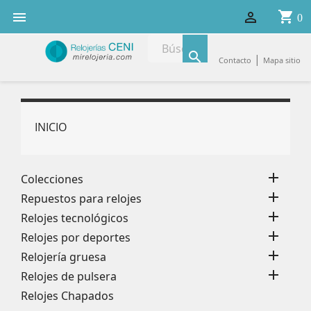
shopping_cart


0

|
Contacto
Mapa sitio
INICIO

Colecciones

Repuestos para relojes

Relojes tecnológicos

Relojes por deportes

Relojería gruesa

Relojes de pulsera
Relojes Chapados