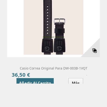
Casio Correa Original Para DW-003B-1VQT
36,50 €
Precio
Añadir Al Carrito
Más