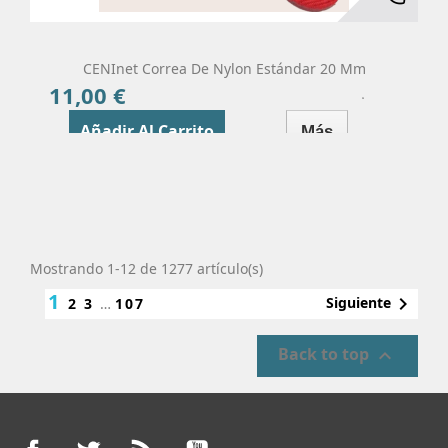
CENInet Correa De Nylon Estándar 20 Mm
11,00 €
Precio
Añadir Al Carrito
Más
Mostrando 1-12 de 1277 artículo(s)
1

Siguiente
2
3
…
107
Back to top

Facebook
Twitter
Rss
YouTube