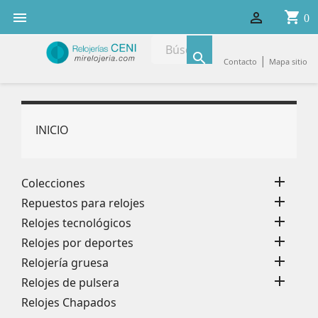
shopping_cart


0

|
Contacto
Mapa sitio
INICIO

Colecciones

Repuestos para relojes

Relojes tecnológicos

Relojes por deportes

Relojería gruesa

Relojes de pulsera
Relojes Chapados