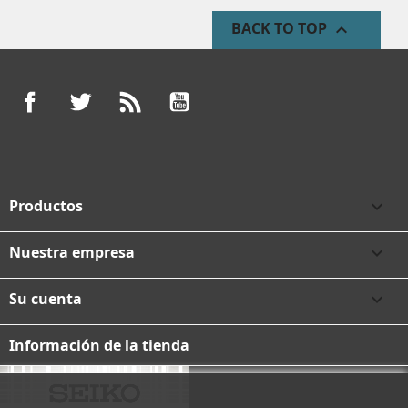
BACK TO TOP

Facebook
Twitter
Rss
YouTube
Productos

Nuestra empresa

Su cuenta

Información de la tienda