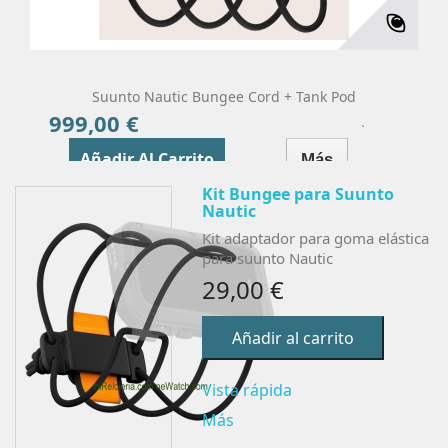
Suunto Nautic Bungee Cord + Tank Pod
999,00 €
Precio
Añadir Al Carrito
Más
Kit Bungee para Suunto
Nautic
Kit adaptador para goma elástica
para suunto Nautic
29,00 €
Añadir al carrito
Vista rápida
Más