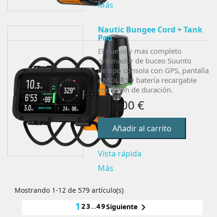
Más
Nautic Bungee Cord + Tank
Pod
El nuevo y mas completo
ordenador de buceo Suunto
de tipo consola con GPS, pantalla
AMOLED y batería recargable
con 120h de duración.
999,00 €
Añadir al carrito
Vista rápida
Más
Mostrando 1-12 de 579 artículo(s)
1
2
3
…
49

Siguiente