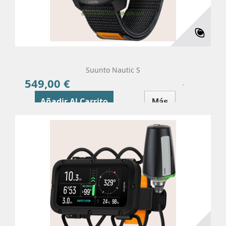
Suunto Nautic S
549,00 €
Precio
Añadir Al Carrito
Más