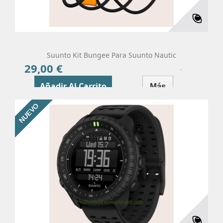
Suunto Kit Bungee Para Suunto Nautic
29,00 €
Precio
Añadir Al Carrito
Más
NUEVO