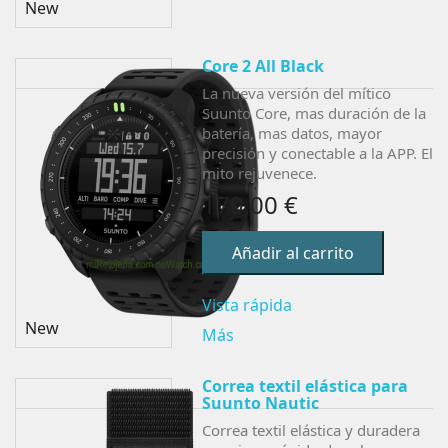
New
Core 2 All Black
La nueva versión del mítico
Suunto Core, mas duración de la
batería, mas datos, mayor
precisión y conectable a la APP. El
mito rejuvenece.
179,00 €
Añadir al carrito
Vista rápida
New
Más
Correa textil elástica para
Suunto Nautic
Correa textil elástica y duradera