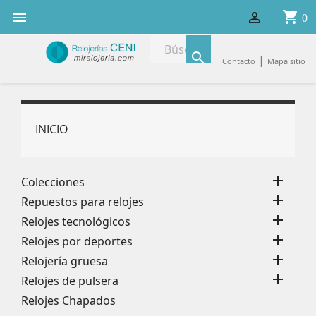
shopping_cart


0

|
Contacto
Mapa sitio
INICIO

Colecciones

Repuestos para relojes

Relojes tecnológicos

Relojes por deportes

Relojería gruesa

Relojes de pulsera
Relojes Chapados