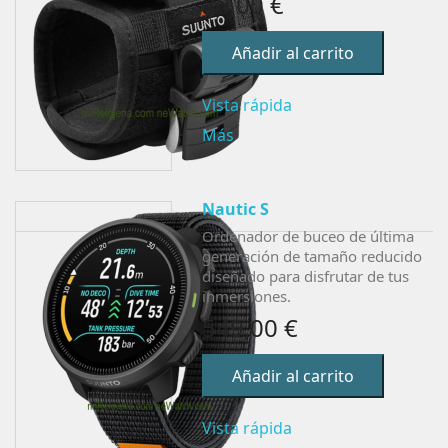
30,00 €
Añadir al carrito
Vista rápida
Más
Nautic S
Ordenador de buceo de última
generación de tamaño reducido
diseñado para disfrutar de tus
inmersiones.
549,00 €
Añadir al carrito
Vista rápida