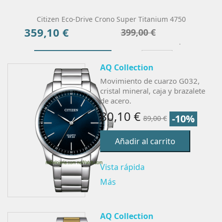
Citizen Eco-Drive Crono Super Titanium 4750
359,10 €
Precio
Precio
399,00 €
base
Añadir Al Carrito
Más
AQ Collection
Movimiento de cuarzo G032,
cristal mineral, caja y brazalete
de acero.
80,10 €
-10%
89,00 €
Añadir al carrito
Vista rápida
Más
AQ Collection