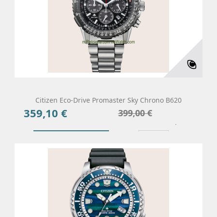
Citizen Eco-Drive Promaster Sky Chrono B620
359,10 €
Precio
Precio
399,00 €
base
Añadir Al Carrito
Más