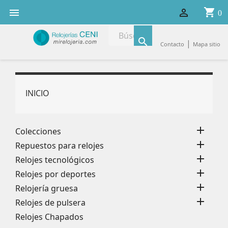
shopping_cart


0

|
Contacto
Mapa sitio
INICIO

Colecciones

Repuestos para relojes

Relojes tecnológicos

Relojes por deportes

Relojería gruesa

Relojes de pulsera
Relojes Chapados