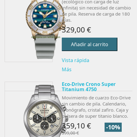
(ecológico con carga de luz
infinita) sin necesidad de cambio
de pila. Reserva de carga de 180
días.
329,00 €
Añadir al carrito
Vista rápida
Más
Eco-Drive Crono Super
Titanium 4750
Movimiento de cuarzo Eco-Drive
sin cambio de pila. Calendario,
cronógrafo, cristal zafiro. Caja y
pulsera de super titanio blanco.
359,10 €
-10%
399,00 €