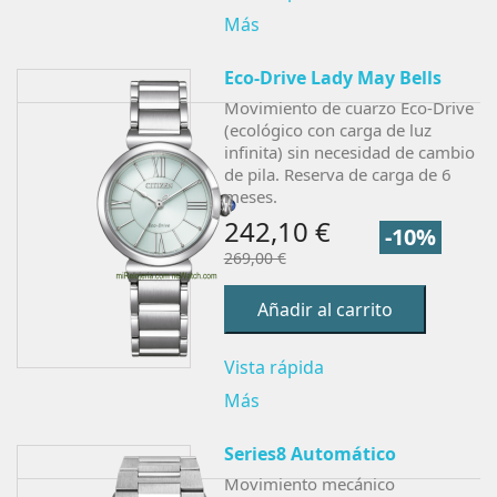
Más
Eco-Drive Lady May Bells
Movimiento de cuarzo Eco-Drive
(ecológico con carga de luz
infinita) sin necesidad de cambio
de pila. Reserva de carga de 6
meses.
242,10 €
-10%
269,00 €
Añadir al carrito
Vista rápida
Más
Series8 Automático
Movimiento mecánico