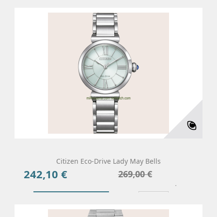
Añadir Al Carrito
Más
Citizen Eco-Drive Lady May Bells
242,10 €
Precio
Precio
269,00 €
base
Añadir Al Carrito
Más