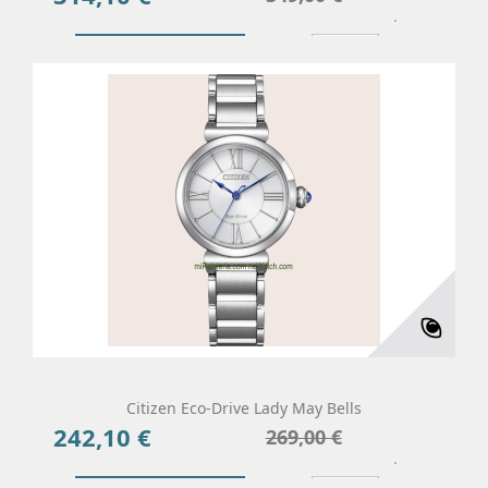
base
Añadir Al Carrito
Más
Citizen Eco-Drive Lady May Bells
242,10 €
Precio
Precio
269,00 €
base