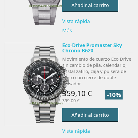
Añadir al carrito
Vista rápida
Más
Eco-Drive Promaster Sky
Chrono B620
Movimiento de cuarzo Eco Drive
sin cambio de pila, calendario,
cristal zafiro, c
aja y pulsera de
acero con cierre de doble
pulsador.
359,10 €
-10%
399,00 €
Añadir al carrito
Vista rápida