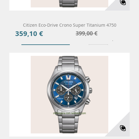
Citizen Eco-Drive Crono Super Titanium 4750
359,10 €
Precio
Precio
399,00 €
base
Añadir Al Carrito
Más