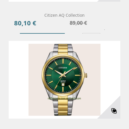
Citizen AQ Collection
80,10 €
Precio
Precio
89,00 €
base
Añadir Al Carrito
Más