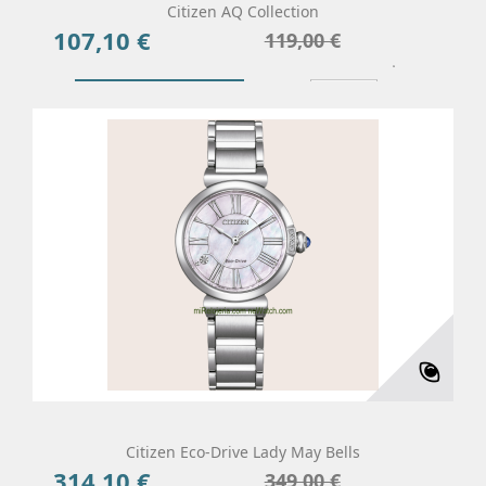
Citizen AQ Collection
107,10 €
Precio
Precio
119,00 €
base
Añadir Al Carrito
Más
Citizen Eco-Drive Lady May Bells
314,10 €
Precio
Precio
349,00 €