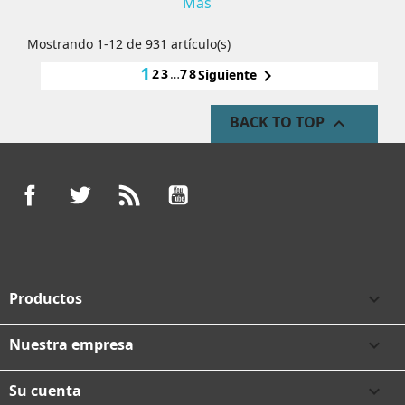
Más
Mostrando 1-12 de 931 artículo(s)
1
2
3
…
78

Siguiente
BACK TO TOP

Facebook
Twitter
Rss
YouTube
Productos

Nuestra empresa

Su cuenta
