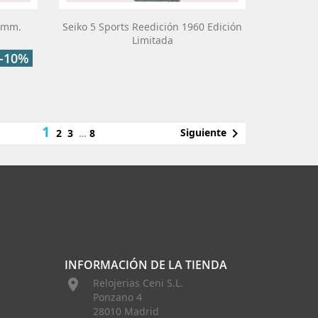
38mm.
Seiko 5 Sports Reedición 1960 Edición
Limitada
-10%
1

Siguiente
2
3
…
8
INFORMACIÓN DE LA TIENDA

Relojerias Ceni S.L.
Ponzano 4
28010 Madrid