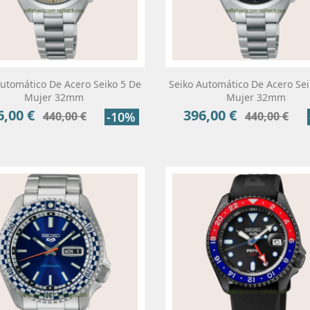
Automático De Acero Seiko 5 De
Seiko Automático De Acero Sei
Mujer 32mm
Mujer 32mm
6,00 €
396,00 €
cio
Precio
Precio
Precio
440,00 €
-10%
440,00 €
base
base