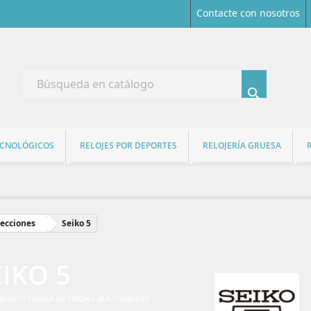
Contacte con nosotros

ECNOLÓGICOS
RELOJES POR DEPORTES
RELOJERÍA GRUESA
ecciones
Seiko 5
EIKO 5
ección clásica de relojes automáticos