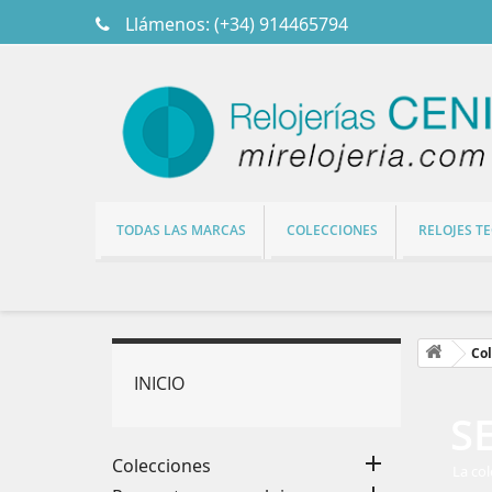
Llámenos:
(+34) 914465794
TODAS LAS MARCAS
COLECCIONES
RELOJES T
Col
INICIO
S

Colecciones
La col