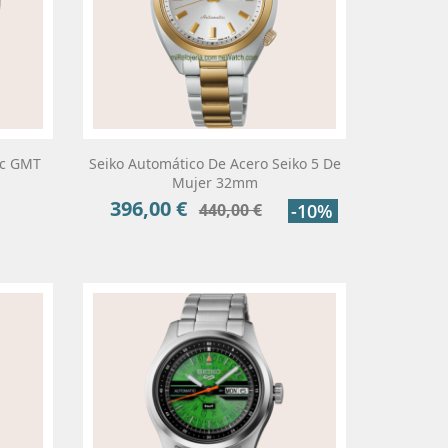
ic GMT
Seiko Automático De Acero Seiko 5 De
Mujer 32mm
396,00 €
Precio
Precio
440,00 €
-10%
base