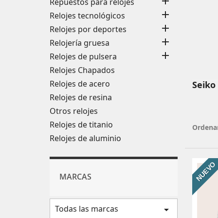

Repuestos para relojes

Relojes tecnológicos

Relojes por deportes

Relojería gruesa

Relojes de pulsera
Relojes Chapados
Relojes de acero
Seiko
Relojes de resina
Otros relojes
Relojes de titanio
Ordenar
Relojes de aluminio
NUEVO
MARCAS
Todas las marcas
arrow_drop_down