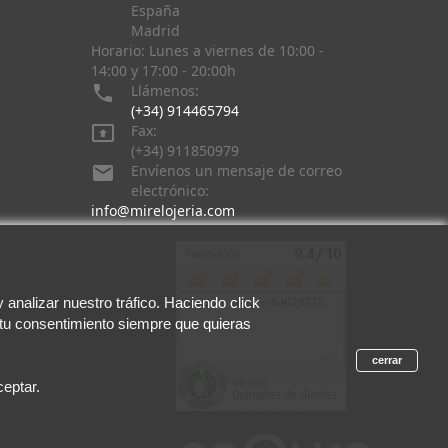
España
Madrid
Horario: Lunes a viernes de 10:00 -
14:00 y 17:00 - 20:00h

Llámenos:
(+34) 914465794

Fax:
(+34) 911850979

Envíenos un mensaje de correo
electrónico:
info@mirelojeria.com
analizar nuestro tráfico. Haciendo click
 tu consentimiento siempre que quieras
cerrar
eptar.