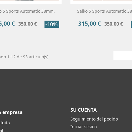
o 5 Sports Automatic 38mm.
Seiko 5 Sports Automatic 
5,00 €
315,00 €
cio
Precio
Precio
Precio
350,00 €
-10%
350,00 €
base
base
do 1-12 de 93 artículo(s)
SU CUENTA
a empresa
Seguimiento del pedido
tuito
Iniciar sesión
al