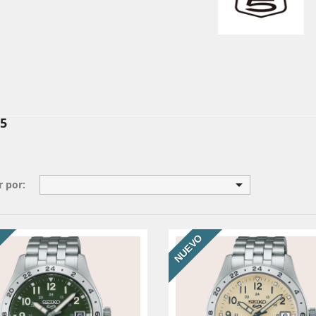
 5

 por:
NUEVO