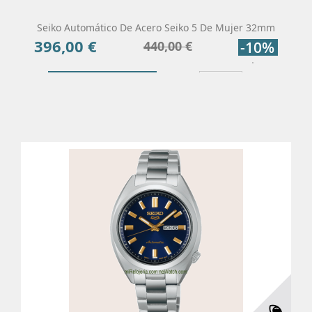
Seiko Automático De Acero Seiko 5 De Mujer 32mm
396,00 €
Precio
Precio
440,00 €
-10%
base
Añadir Al Carrito
Más