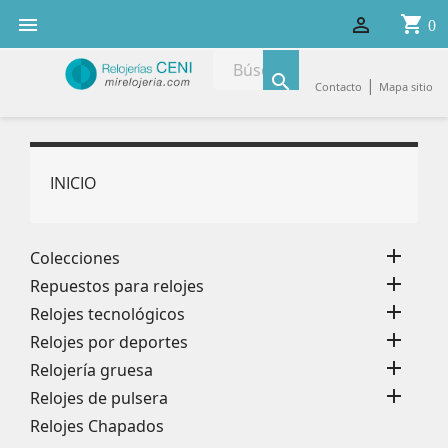
shopping_cart


0

|
Contacto
Mapa sitio
INICIO

Colecciones

Repuestos para relojes

Relojes tecnológicos

Relojes por deportes

Relojería gruesa

Relojes de pulsera
Relojes Chapados