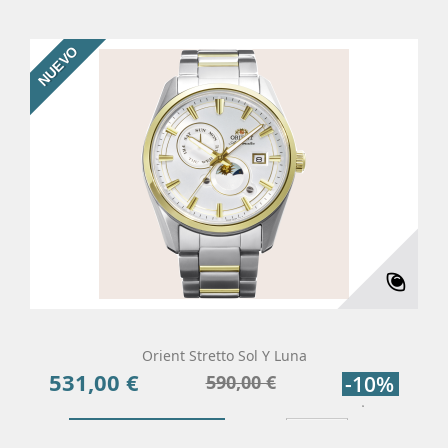
NUEVO
Orient Stretto Sol Y Luna
531,00 €
Precio
Precio
590,00 €
-10%
base
Añadir Al Carrito
Más