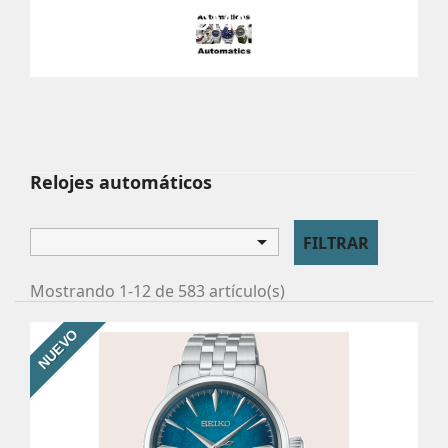
Relojes automáticos sin baterías que se alimentan con el
RELOJES AUTOMÁTICOS
movimiento del brazo.
Relojes automáticos

FILTRAR
Mostrando 1-12 de 583 artículo(s)
NUEVO