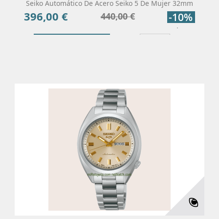
Seiko Automático De Acero Seiko 5 De Mujer 32mm
396,00 €
Precio
Precio
440,00 €
-10%
base
Añadir Al Carrito
Más