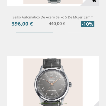
Seiko Automático De Acero Seiko 5 De Mujer 32mm
396,00 €
Precio
Precio
440,00 €
-10%
base
Añadir Al Carrito
Más