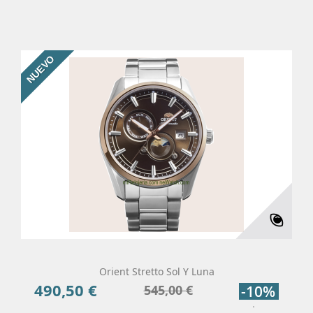
NUEVO
Orient Stretto Sol Y Luna
490,50 €
Precio
Precio
545,00 €
-10%
base