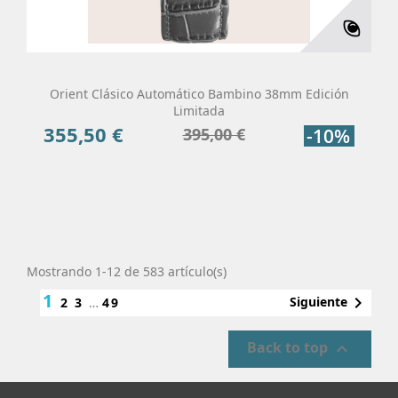
Orient Clásico Automático Bambino 38mm Edición
Limitada
355,50 €
Precio
Precio
395,00 €
-10%
base
Añadir Al Carrito
Más
Mostrando 1-12 de 583 artículo(s)
1

Siguiente
2
3
…
49
Back to top
