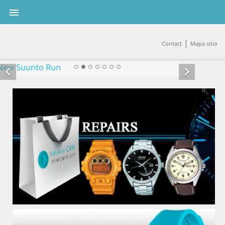

|
Contact
Mapa sitio

