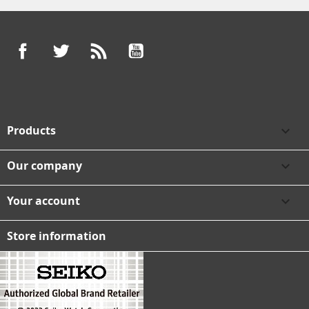
Facebook
Twitter
Rss
YouTube
Products

Our company

Your account

Store information