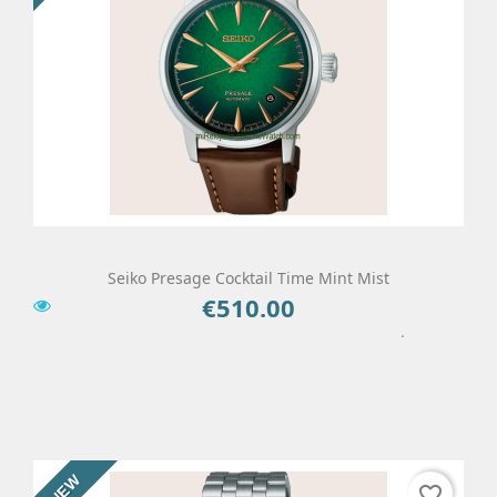
Seiko Presage Cocktail Time Mint Mist
€510.00
Price
Add To Cart
Details
NEW
favorite_border