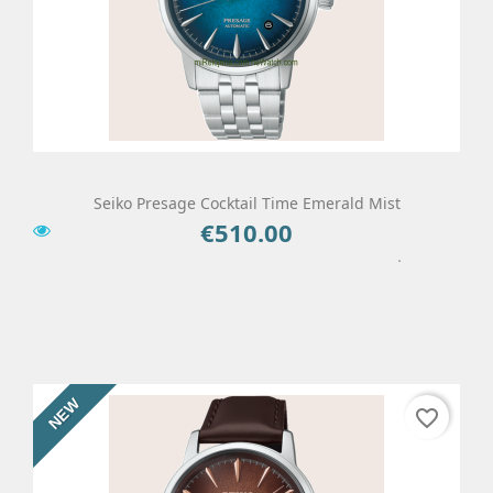
Seiko Presage Cocktail Time Emerald Mist
€510.00
Price
Add To Cart
Details
NEW
favorite_border