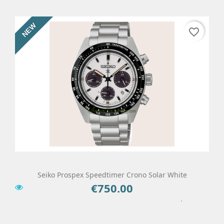
NEW
favorite_border
Seiko Prospex Speedtimer Crono Solar White
€750.00
Price
Add To Cart
Details