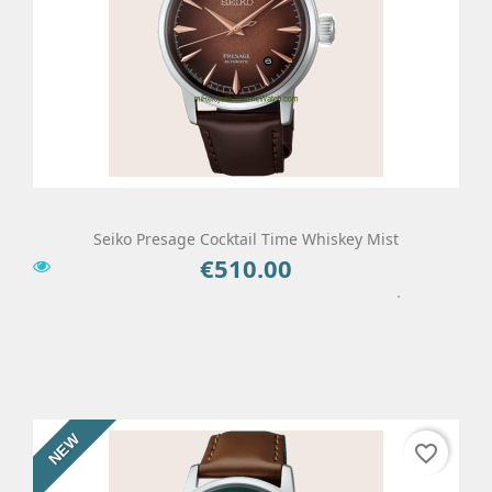
Seiko Presage Cocktail Time Whiskey Mist
€510.00
Price
Add To Cart
Details
NEW
favorite_border