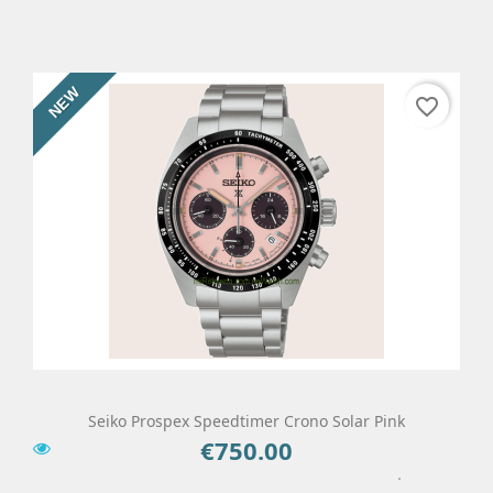
NEW
favorite_border
Seiko Prospex Speedtimer Crono Solar Pink
€750.00
Price