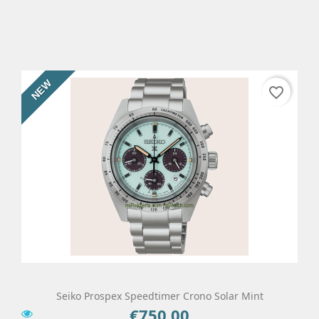
Add To Cart
Details
NEW
favorite_border
Seiko Prospex Speedtimer Crono Solar Mint
€750.00
Price