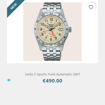
NEW
favorite_border
Seiko 5 Sports Field Automatic GMT
€490.00
Price
Add To Cart
Details