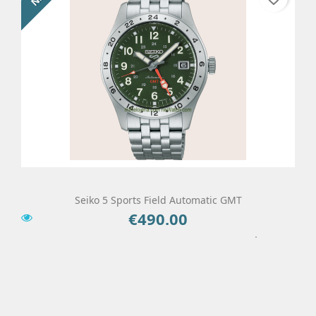
Seiko 5 Sports Field Automatic GMT
€490.00
Price
Add To Cart
Details