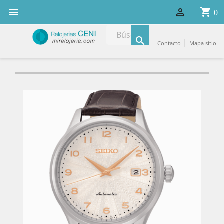
shopping_cart


0

|
Contacto
Mapa sitio