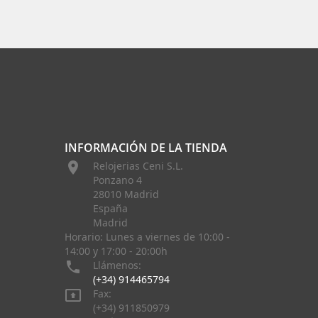
INFORMACIÓN DE LA TIENDA

Relojerias Ceni S.L.
Ponzano 4
28010 Madrid
España
Madrid
Horario: Lunes a viernes de 10:00 -
14:00 y 17:00 - 20:00h

Llámenos:
(+34) 914465794

Fax:
(+34) 911850979