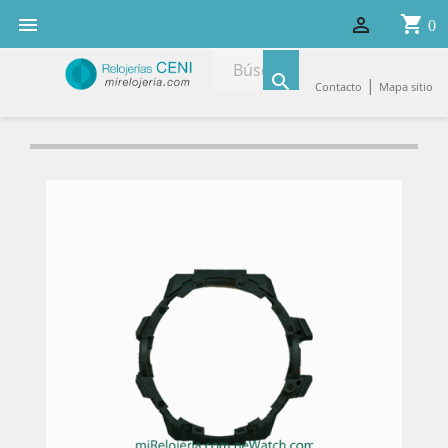
shopping_cart


0

|
Contacto
Mapa sitio