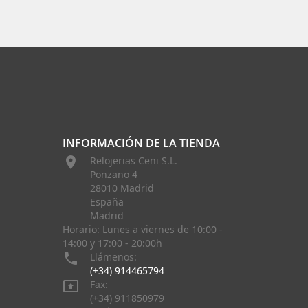
INFORMACIÓN DE LA TIENDA

Relojerias Ceni S.L.
Ponzano 4
28010 Madrid
España
Madrid
Horario: Lunes a viernes de 10:00 -
14:00 y 17:00 - 20:00h

Llámenos:
(+34) 914465794

Fax:
(+34) 911850979