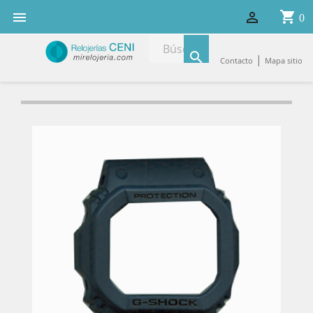
shopping_cart


0

|
Contacto
Mapa sitio