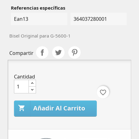
Referencias específicas
Ean13
364037280001
Bisel Original para G-5600-1
Compartir
Cantidad
favorite_border
Añadir Al Carrito
