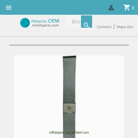
shopping_cart


0

|
Contacto
Mapa sitio