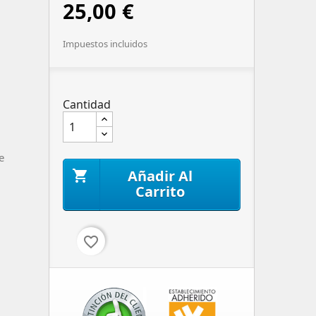
25,00 €
Impuestos incluidos
Cantidad
e
Añadir Al

Carrito
favorite_border