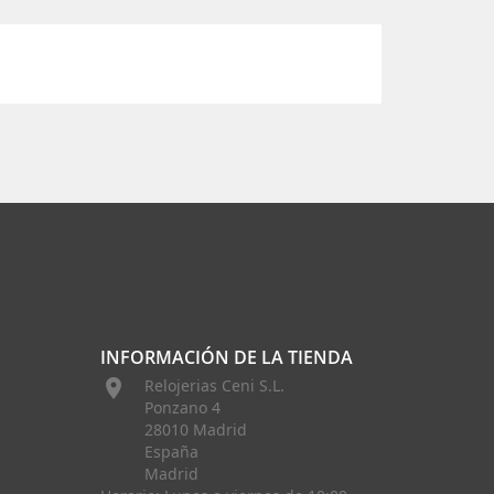
INFORMACIÓN DE LA TIENDA

Relojerias Ceni S.L.
Ponzano 4
28010 Madrid
España
Madrid