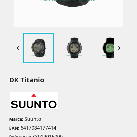


DX Titanio
Suunto
Marca:
6417084177414
EAN:
SS019015000
Referencia