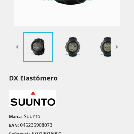


DX Elastómero
Suunto
Marca:
045235908073
EAN:
SS019016000
Referencia