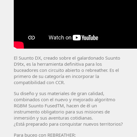
El Suunto DX, creado sobre el galardonado Suunto
D9tx, es la herramienta definitiva para los
buceadores con circuito abierto o rebreather. Es el
primero de su categoría en incorporar la
compatibilidad con CCR.
Su diseño y sus materiales de gran calidad,
combinados con el nuevo y mejorado algoritmo
RGBM Suunto FusedTM, hacen de él un
instrumento obligatorio para sus misiones de
inmersión y sus aventuras cotidianas.
¿Está preparado para conquistar nuevos territorios?
Para buceo con REBREATHER: