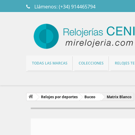
Llámenos:
(+34) 914465794
TODAS LAS MARCAS
COLECCIONES
RELOJES T
Relojes por deportes
Buceo
Matrix Blanco