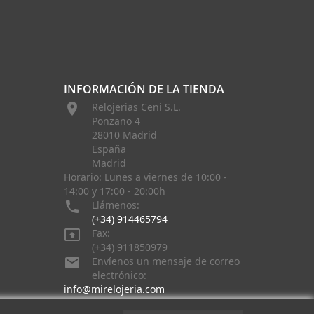
INFORMACIÓN DE LA TIENDA

Relojerias Ceni S.L.
Ponzano 4
28010 Madrid
España
Madrid
Horario: Lunes a viernes de 10:00 -
14:00 y 17:00 - 20:00h

Llámenos:
(+34) 914465794

Fax:
(+34) 911850979

Envíenos un mensaje de correo
electrónico:
info@mirelojeria.com