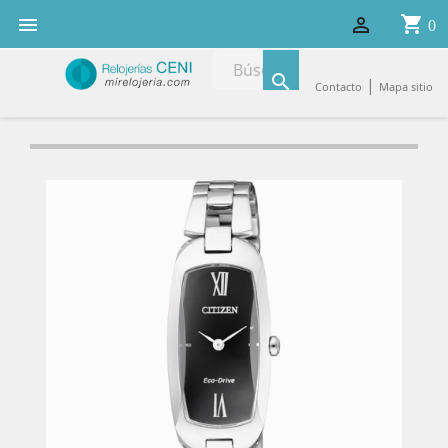
shopping_cart


0

|
Contacto
Mapa sitio