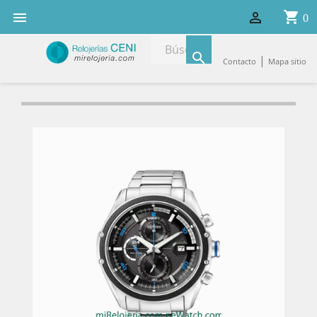
shopping_cart


0

|
Contacto
Mapa sitio