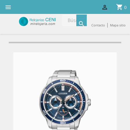
shopping_cart


0

|
Contacto
Mapa sitio