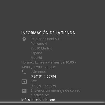
INFORMACIÓN DE LA TIENDA

Relojerias Ceni S.L.
Ponzano 4
28010 Madrid
España
Madrid
Horario: Lunes a viernes de 10:00 -
14:00 y 17:00 - 20:00h

Llámenos:
(+34) 914465794

Fax:
(+34) 911850979

Envíenos un mensaje de correo
electrónico:
info@mirelojeria.com