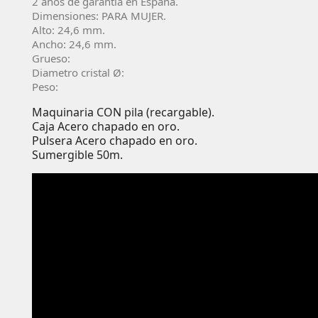
2 años de garantí­a en España.
Dimensiones: PARA MUJER.
Alto: 24,6 mm.
Ancho: 24,6 mm.
Grueso:
Diametro cristal Ø:
Peso:
Maquinaria CON pila (recargable).
Caja Acero chapado en oro.
Pulsera Acero chapado en oro.
Sumergible 50m.