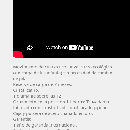
Movimiento de cuarzo Eco-Drive
B035
(ecológico
con carga de luz infinita) sin necesidad de cambio
de pila.
Reserva de carga de 7 meses.
Cristal zafiro.
1 diamante sobre las 12.
Ornamento en la posición 11 horas: Tsuyadama
fabricado con Urushi, tradicional lacado japonés.
Caja y pulsera de acero chapado en oro.
Garantía:
1 año de garantí­a Internacional.