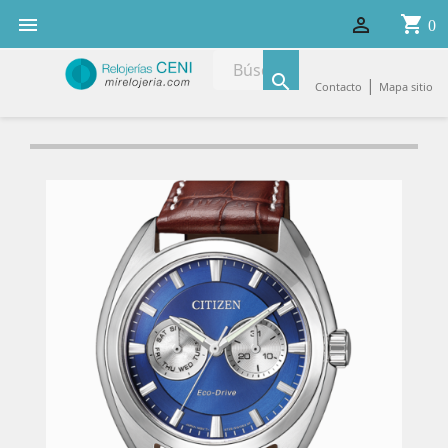
shopping_cart


0

|
Contacto
Mapa sitio