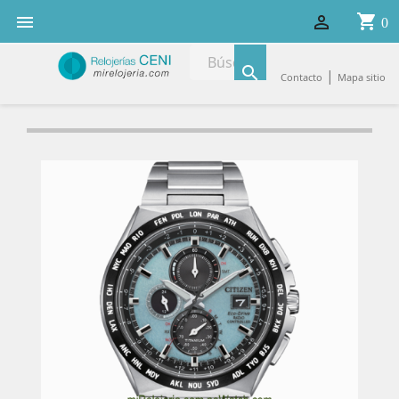
shopping_cart


0

|
Contacto
Mapa sitio