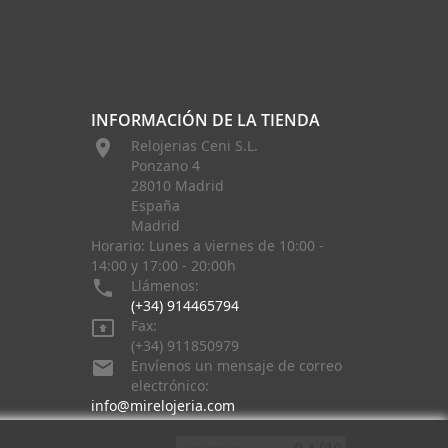
INFORMACIÓN DE LA TIENDA

Relojerias Ceni S.L.
Ponzano 4
28010 Madrid
España
Madrid
Horario: Lunes a viernes de 10:00 -
14:00 y 17:00 - 20:00h

Llámenos:
(+34) 914465794

Fax:
(+34) 911850979

Envíenos un mensaje de correo
electrónico:
info@mirelojeria.com