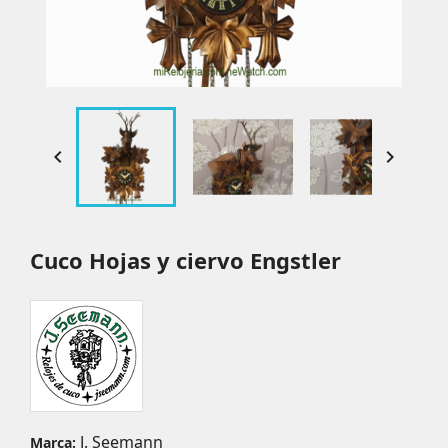


Cuco Hojas y ciervo Engstler
J. Seemann
Marca: