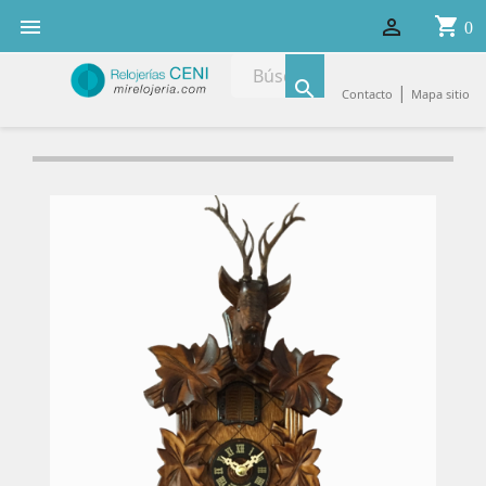
shopping_cart


0

|
Contacto
Mapa sitio