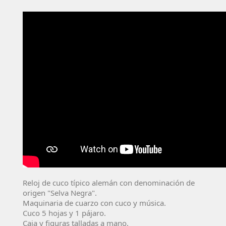
Reloj de cuco típico alemán con denominación de
origen "Selva Negra".
Maquinaria de cuarzo con cuco y música.
Cuco 5 hojas y 1 pájaro.
Caja y figuras talladas a mano.