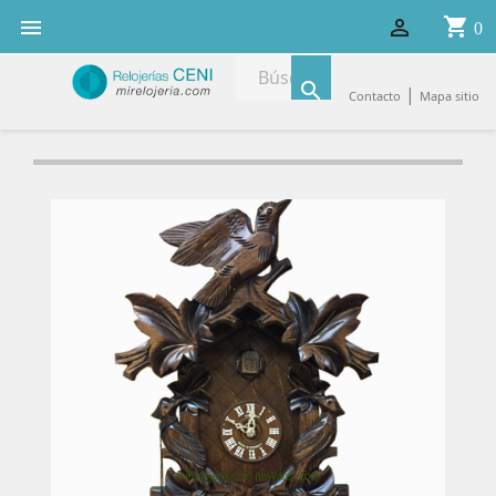
shopping_cart


0

|
Contacto
Mapa sitio