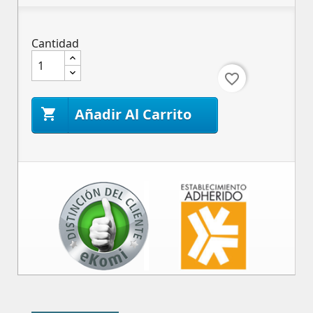
Cantidad
favorite_border
Añadir Al Carrito
