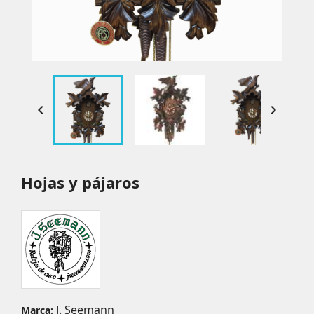


Hojas y pájaros
J. Seemann
Marca: