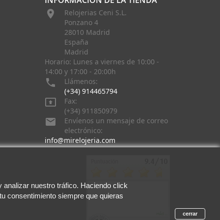
INFORMACIÓN DE LA TIENDA

Relojerias Ceni S.L.
Ponzano 4
28010 Madrid
España
Madrid
Horario: Lunes a viernes de 10:00 -
14:00 y 17:00 - 20:00h

Llámenos:
(+34) 914465794

Fax:
(+34) 911850979

Envíenos un mensaje de correo
electrónico:
info@mirelojeria.com
analizar nuestro tráfico. Haciendo click
 tu consentimiento siempre que quieras
cerrar