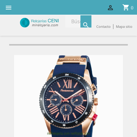
shopping_cart


0

|
Contacto
Mapa sitio