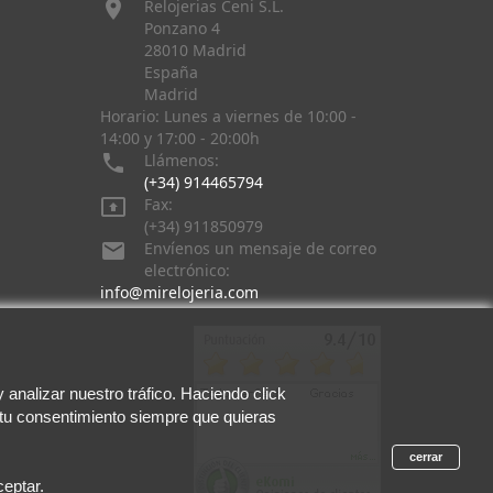

Relojerias Ceni S.L.
Ponzano 4
28010 Madrid
España
Madrid
Horario: Lunes a viernes de 10:00 -
14:00 y 17:00 - 20:00h

Llámenos:
(+34) 914465794

Fax:
(+34) 911850979

Envíenos un mensaje de correo
electrónico:
info@mirelojeria.com
analizar nuestro tráfico. Haciendo click
 tu consentimiento siempre que quieras
cerrar
eptar.