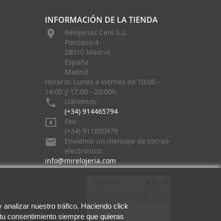
INFORMACIÓN DE LA TIENDA

Relojerias Ceni S.L.
Ponzano 4
28010 Madrid
España
Madrid
Horario: Lunes a viernes de 10:00 -
14:00 y 17:00 - 20:00h

Llámenos:
(+34) 914465794

Fax:
(+34) 911850979

Envíenos un mensaje de correo
electrónico:
info@mirelojeria.com
analizar nuestro tráfico. Haciendo click
 tu consentimiento siempre que quieras