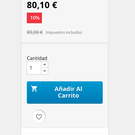
80,10 €
10%
89,00 €
Impuestos incluidos
Cantidad
Añadir Al

Carrito
favorite_border