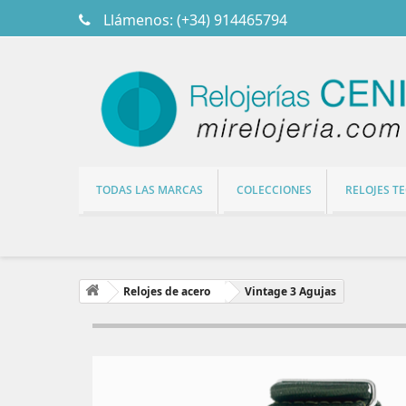
Llámenos:
(+34) 914465794
TODAS LAS MARCAS
COLECCIONES
RELOJES T
Relojes de acero
Vintage 3 Agujas