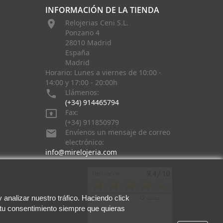
INFORMACIÓN DE LA TIENDA

Relojerias Ceni S.L.
Ponzano 4
28010 Madrid
España
Madrid
Horario: Lunes a viernes de 10:00 -
14:00 y 17:00 - 20:00h

Llámenos:
(+34) 914465794

Fax:
(+34) 911850979

Envíenos un mensaje de correo
electrónico:
info@mirelojeria.com
analizar nuestro tráfico. Haciendo click
 tu consentimiento siempre que quieras