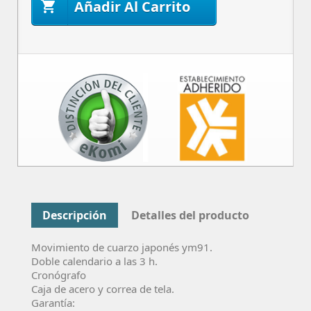
Añadir Al Carrito

Descripción
Detalles del producto
Movimiento de cuarzo
japonés
ym91
.
Doble calendario a las 3 h.
Cronógrafo
Caja de acero y correa de tela.
Garantía: