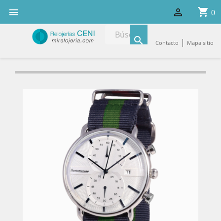
shopping_cart


0

|
Contacto
Mapa sitio