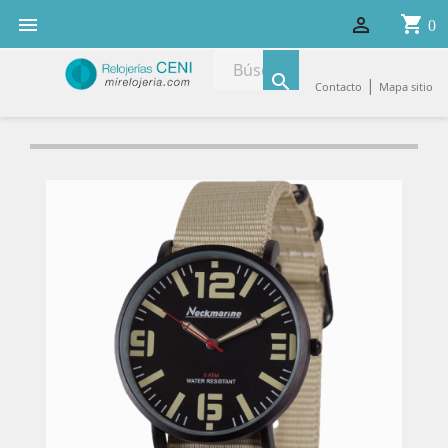
shopping_cart


0

|
Contacto
Mapa sitio