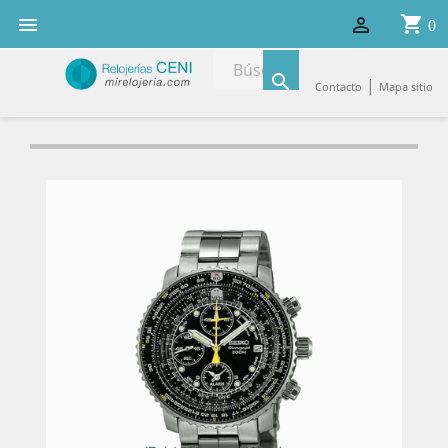
shopping_cart


0

|
Contacto
Mapa sitio