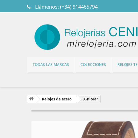
Llámenos:
(+34) 914465794
TODAS LAS MARCAS
COLECCIONES
RELOJES T
Relojes de acero
X-Plorer