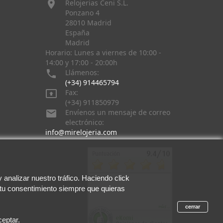

Relojerias Ceni S.L.
Ponzano 4
28010 Madrid
España
Madrid
Horario: Lunes a viernes de 10:00 -
14:00 y 17:00 - 20:00h

Llámenos:
(+34) 914465794

Fax:
(+34) 911850979

Envíenos un mensaje de correo
electrónico:
info@mirelojeria.com
analizar nuestro tráfico. Haciendo click
 tu consentimiento siempre que quieras
cerrar
eptar.