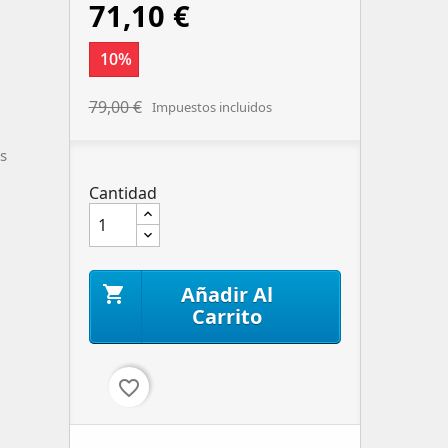
71,10 €
10%
79,00 €
Impuestos incluidos
s
Cantidad
Añadir Al

Carrito
favorite_border