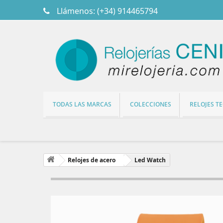
Llámenos:
(+34) 914465794
TODAS LAS MARCAS
COLECCIONES
RELOJES T
Relojes de acero
Led Watch