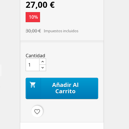
27,00 €
10%
30,00 €
Impuestos incluidos
Cantidad
Añadir Al

n
Carrito
favorite_border