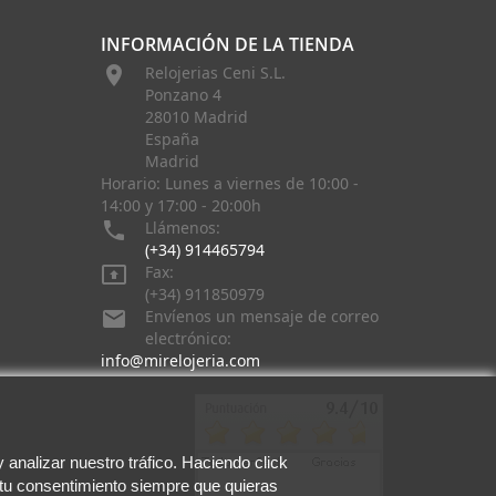
INFORMACIÓN DE LA TIENDA

Relojerias Ceni S.L.
Ponzano 4
28010 Madrid
España
Madrid
Horario: Lunes a viernes de 10:00 -
14:00 y 17:00 - 20:00h

Llámenos:
(+34) 914465794

Fax:
(+34) 911850979

Envíenos un mensaje de correo
electrónico:
info@mirelojeria.com
analizar nuestro tráfico. Haciendo click
 tu consentimiento siempre que quieras