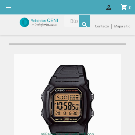
shopping_cart


0

|
Contacto
Mapa sitio