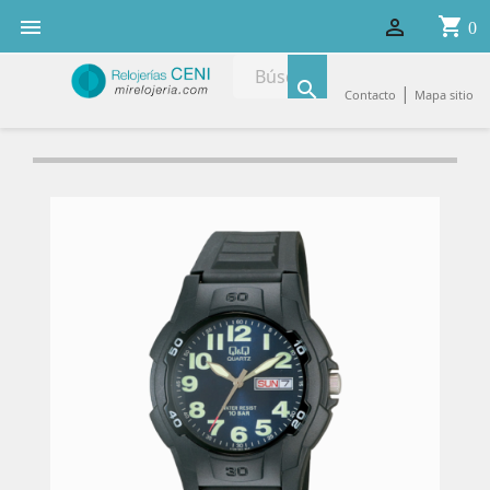
shopping_cart


0

|
Contacto
Mapa sitio