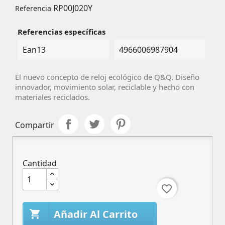
RP00J020Y
Referencia
Referencias específicas
Ean13
4966006987904
El nuevo concepto de reloj ecológico de Q&Q. Diseño
innovador, movimiento solar, reciclable y hecho con
materiales reciclados.
Compartir
Cantidad
favorite_border
Añadir Al Carrito
