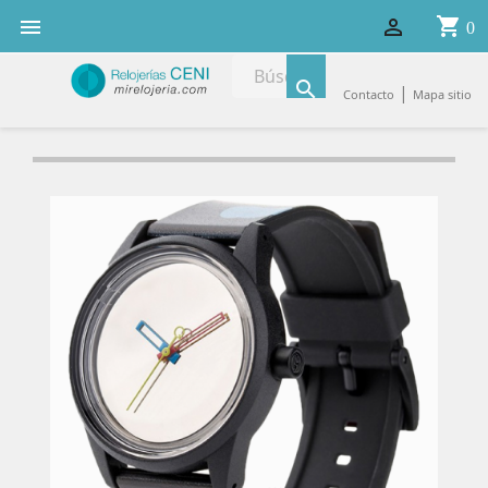
shopping_cart


0

|
Contacto
Mapa sitio