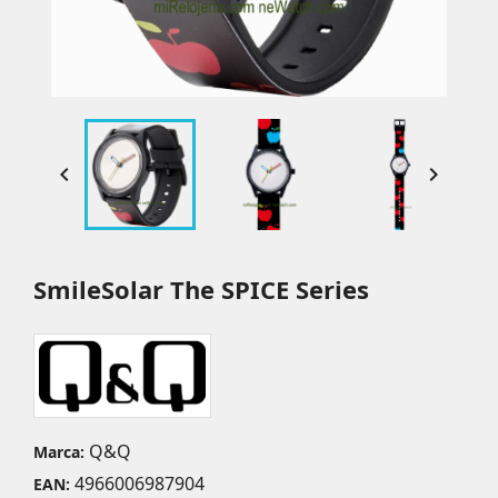


SmileSolar The SPICE Series
Q&Q
Marca:
4966006987904
EAN: