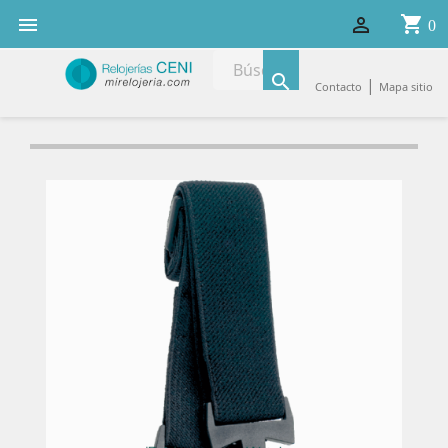
shopping_cart


0

|
Contacto
Mapa sitio