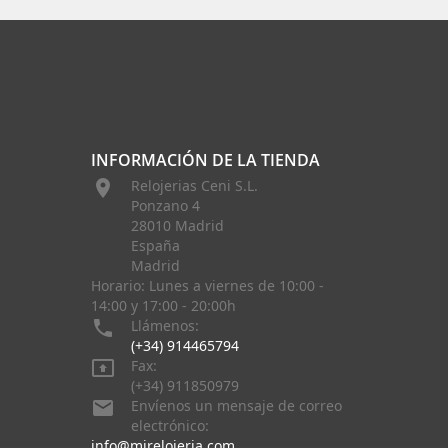
INFORMACIÓN DE LA TIENDA

Relojerias Ceni S.L.
Ponzano 4
28010 Madrid
España
Madrid
Horario: Lunes a viernes de 10:00 -
14:00 y 17:00 - 20:00h

Llámenos:
(+34) 914465794

Fax:
(+34) 911850979

Envíenos un mensaje de correo
electrónico:
info@mirelojeria.com